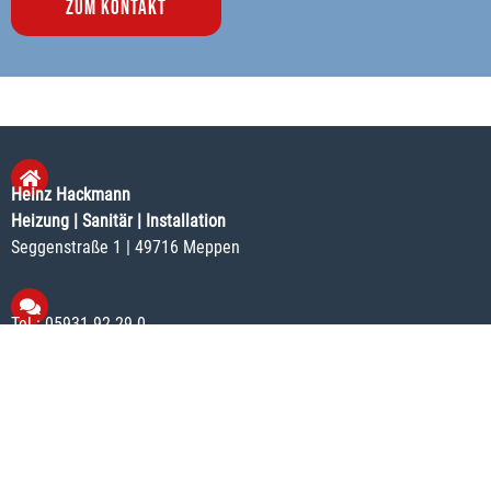
ZUM KONTAKT
Heinz Hackmann
Heizung | Sanitär | Installation
Seggenstraße 1 | 49716 Meppen
Tel.:
05931 92 29-0
E-Mail:
info@sanitaer-hackmann.de
Impressum
|
Datenschutz